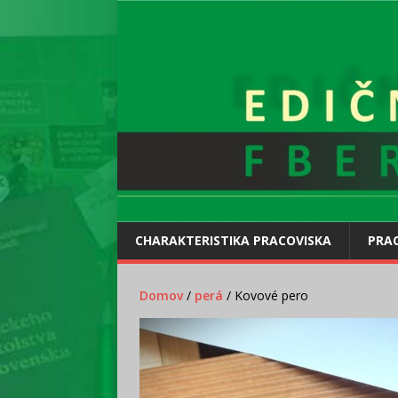
CHARAKTERISTIKA PRACOVISKA
PRAC
Domov
/
perá
/ Kovové pero