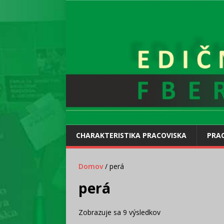
CHARAKTERISTIKA PRACOVISKA
PRAC
Domov
/ perá
perá
Zobrazuje sa 9 výsledkov