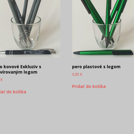
o kovové Exkluziv s
pero plastové s logom
avírovaným logom
0,85
€
0
€
Pridať do košíka
dať do košíka