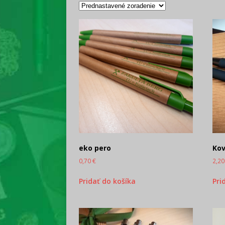
eko pero
Kov
0,70
€
2,2
Pridať do košíka
Pri