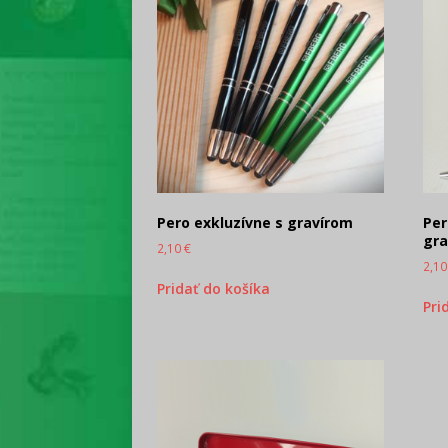
Pero exkluzívne s gravírom
Per
gr
2,10
€
2,1
Pridať do košíka
Pri