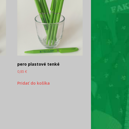
pero plastové tenké
0,85
€
Pridať do košíka