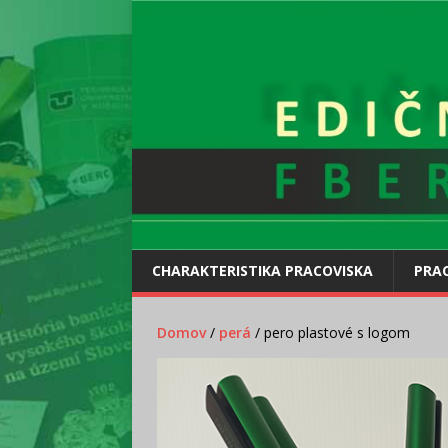
CHARAKTERISTIKA PRACOVISKA
PRAC
Domov
/
perá
/ pero plastové s logom