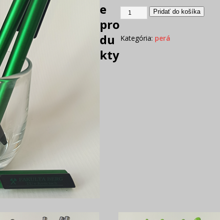
e
Pridať do košíka
pro
du
Kategória:
perá
kty