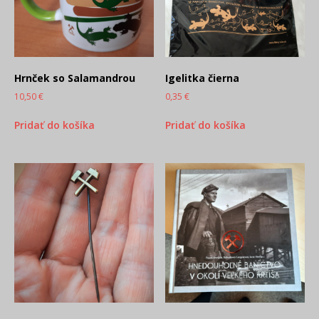
Hrnček so Salamandrou
Igelitka čierna
10,50
€
0,35
€
Pridať do košíka
Pridať do košíka