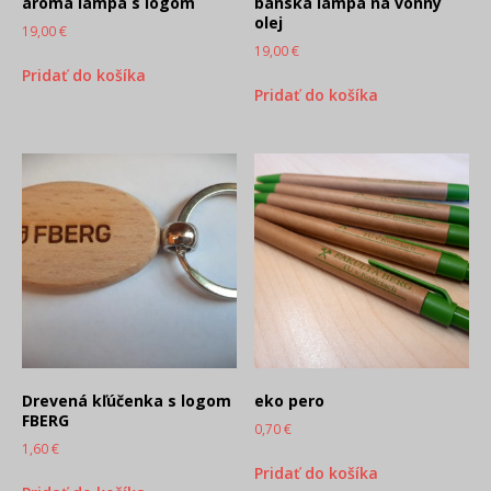
aroma lampa s logom
banská lampa na vonný
olej
19,00
€
19,00
€
Pridať do košíka
Pridať do košíka
Drevená kľúčenka s logom
eko pero
FBERG
0,70
€
1,60
€
Pridať do košíka