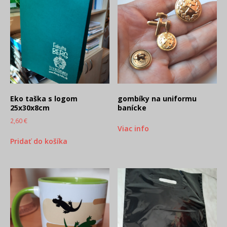
Eko taška s logom
gombíky na uniformu
25x30x8cm
banícke
2,60
€
Viac info
Pridať do košíka