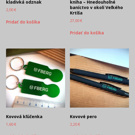
kladivká odznak
kniha – Hnedouhoľné
baníctvo v okolí Veľkého
2,00
€
Krtíša
27,00
€
Pridať do košíka
Pridať do košíka
Kovová kľúčenka
Kovové pero
1,60
€
2,20
€